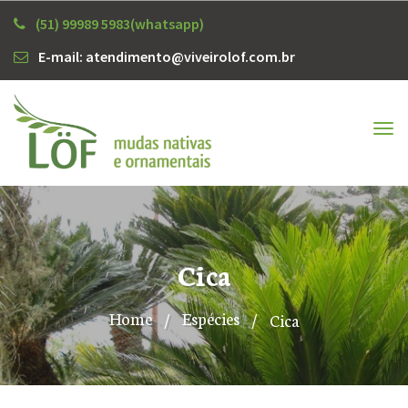
(51) 99989 5983(whatsapp)
E-mail: atendimento@viveirolof.com.br
Tog
nav
Cica
Home
/
Espécies
/
Cica