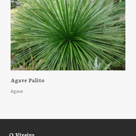
Agave Palito
A
Agave
A
O Viveiro