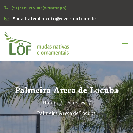
(51) 99989 5983(whatsapp)
E-mail: atendimento@viveirolof.com.br
Tog
nav
Palmeira Areca de Locuba
Home
/
Espécies
/
Palmeira Areca de Locuba