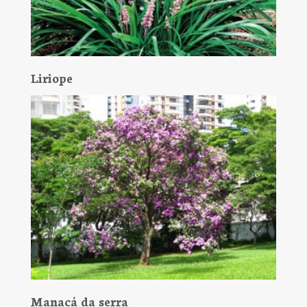
Liriope
Manacá da serra