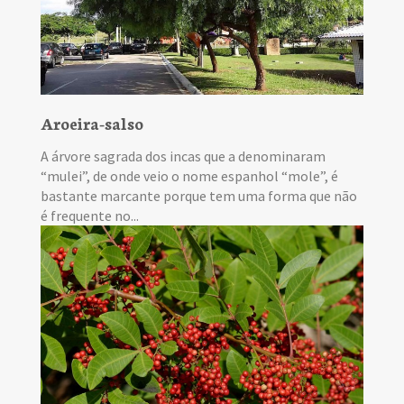
Aroeira-salso
A árvore sagrada dos incas que a denominaram
“mulei”, de onde veio o nome espanhol “mole”, é
bastante marcante porque tem uma forma que não
é frequente no...