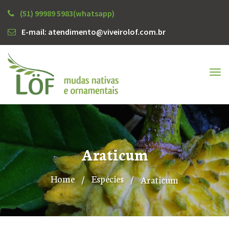
(51) 99989 5983(whatsapp)
E-mail: atendimento@viveirolof.com.br
Tog
nav
Araticum
Home
/
Espécies
/
Araticum